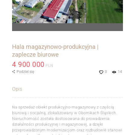
Hala magazynowo-produkcyjna |
zaplecze biurowe
4 900 000
PLN
Podziel się
0
14
Opis
Na sprzedaż obiekt produkcyjno-magazynowy z częścią
biurową i socjalną, zlokalizowany w Obornikach Śląskich.
Nieruchomość została dostosowana do prowadzenia
działalności produkcyjnej i magazynowej, a dzięki
przeprowadzonym modernizacjom oraz rozbudowie stanowi