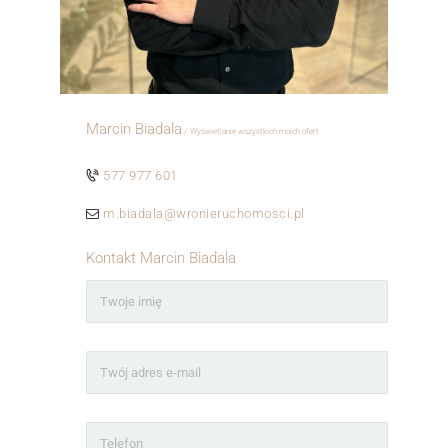
Marcin Biadala
Wyświetlanie wszystkich moich ofert
ㅤㅤㅤㅤ
577 977 601
m.biadala@wronieruchomosci.pl
Kontakt Marcin Biadala