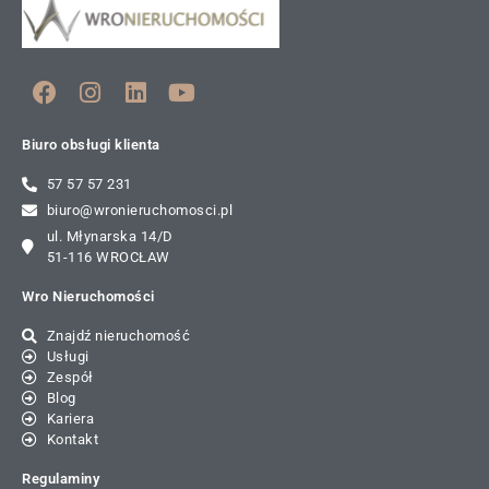
Biuro obsługi klienta
57 57 57 231
biuro@wronieruchomosci.pl
ul. Młynarska 14/D
51-116 WROCŁAW
Wro Nieruchomości
Znajdź nieruchomość
Usługi
Zespół
Blog
Kariera
Kontakt
Regulaminy