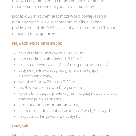
gotową bazę dla przedsiębiorstwa poszukującego
funkcjonalnej i dobrze wyposażonej siedziby.
Dodatkowym atutem jest możliwość powiększenia
nieruchomości o dwie sąsiednie działki o łącznej
powierzchni około 0,67 ha, co stwarza realne możliwości
dalszego rozwoju firmy.
Najważniejsze informacje:
powierzchnia użytkowa: 1 669,16 m²,
powierzchnia zabudowy: 1 812 m²,
działka o powierzchni 2 572 m² (pełna własność),
budynek jednokondygnacyjny, wolnostojący i
niepodpiwniczony,
wysokość od 4,20 m do 7,20 m,
możliwość składowania wysokiego,
wydzielona część produkcyjna, magazynowa, biurowa
oraz socjalno-sanitarna,
teren utwardzony, monitorowany,
bezpośredni dojazd dla samochodów ciężarowych,
miejsca parkingowe przy budynku.
Budynek
Obiekt sukcesywnie modernizowany i rozbudowywany w