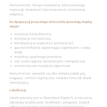
Nieruchomość oferuje rozwiązania, które pozwalają
rozpocząć działalność bez konieczności kosztownej
adaptacji.
Do dyspozycji przyszłego właściciela pozostają między
innym
i:
instalacja fotowoltaiczna,
wentylacja mechaniczna,
klimatyzacja w większości pomieszczeń,
gazowa kotłownia zapewniająca ogrzewanie i ciepłą
wodę,
instalacja sprężonego powietrza,
sieć wodociągowa, kanalizacyjna i energetyczna,
monitoring oraz instalacja odgromowa.
Nieruchomość sprawdzi się jako zakład produkcyjny,
magazyn, centrum logistyczne, siedziba firmy lub obiekt
inwestycyjny.
Lokalizacja
Obiekt położony jest w Obornikach Śląskich, w otoczeniu
zabudowy produkcyjnej, handlowej i usługowej. Dojazd
odbywa się drogami utwardzonymi z bezpośrednim