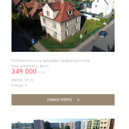
Pół kamienicy na sprzedaż| Kędzierzyn-Koźle
brak informacji
85 m
349 000
PLN
Metraż:
85 m
Pokoje:
3
ZOBACZ OFERTĘ