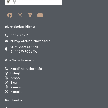
Biuro obsługi klienta
57 57 57 231
biuro@wronieruchomosci.pl
ul. Młynarska 14/D
51-116 WROCŁAW
Wro Nieruchomości
Znajdź nieruchomość
Usługi
Zespół
Blog
Kariera
Kontakt
Regulaminy