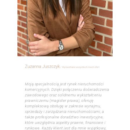
Zuzanna Juszczyk
Wyświetlanie wszystkich moich ofert
ㅤㅤㅤㅤ
Moją specjalnością jest rynek nieruchomości
komercyjnych. Dzięki połączeniu doświadczenia
zawodowego oraz solidnemu wykształceniu
prawniczemu (magister prawa), oferuję
kompleksową obsługę w zakresie wynajmu,
sprzedaży i zarządzania nieruchomościami, a
także profesjonalne doradztwo inwestycyjne,
które uwzględnia aspekty prawne, finansowe i
rynkowe. Każdy klient jest dla mnie wyjątkowy,