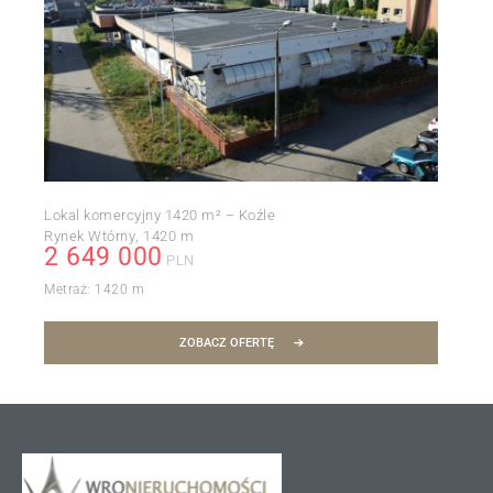
Lokal komercyjny 1420 m² – Koźle
Rynek Wtórny
1420 m
2 649 000
PLN
Metraż:
1420 m
ZOBACZ OFERTĘ