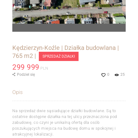
Kędzierzyn-Koźle | Działka budowlana |
765 m2 |
SPRZEDAŻ DZIAŁKI
299 999
PLN
Podziel się
0
25
Opis
Na sprzedaż dwie sąsiadujące działki budowlane. Są to
ostatnie dostępne działka na tej ulicy przeznaczona pod
zabudowę, co czyni je unikalną ofertą dla osób
poszukujących miejsca na budowę domu w spokojnej i
atrakcyjnej lokalizacji.