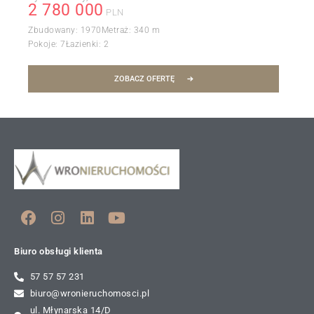
2 780 000
PLN
Zbudowany:
1970
Metraż:
340 m
Pokoje:
7
Łazienki:
2
ZOBACZ OFERTĘ
Biuro obsługi klienta
57 57 57 231
biuro@wronieruchomosci.pl
ul. Młynarska 14/D