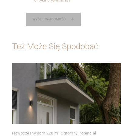
Polityka prywatności
WYŚLIJ WIADOMOŚĆ
Też Może Się Spodobać
Nowoczesny dom 220 m² Ogromny Potencjał