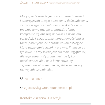
Zuzanna Juszczyk
Wyświetlanie wszystkich moich ofert
ㅤㅤㅤㅤ
Moją specjalnością jest rynek nieruchomości
komercyjnych. Dzięki połączeniu doświadczenia
zawodowego oraz solidnemu wykształceniu
prawniczemu (magister prawa), oferuję
kompleksową obsługę w zakresie wynajmu,
sprzedaży i zarządzania nieruchomościami, a
także profesjonalne doradztwo inwestycyjne,
które uwzględnia aspekty prawne, finansowe i
rynkowe. Każdy klient jest dla mnie wyjątkowy,
dlatego staram się zrozumieć nie tylko
oczekiwania, ale i cele biznesowe, by
zaproponować przestrzenie, które wspierają
rozwój ich działalności.
730 130 360
z.juszczyk@wronieruchomosci.pl
Kontakt Zuzanna Juszczyk