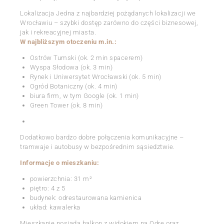
Lokalizacja Jedna z najbardziej pożądanych lokalizacji we
Wrocławiu – szybki dostęp zarówno do części biznesowej,
jak i rekreacyjnej miasta.
W najbliższym otoczeniu m.in.:
Ostrów Tumski (ok. 2 min spacerem)
Wyspa Słodowa (ok. 3 min)
Rynek i Uniwersytet Wrocławski (ok. 5 min)
Ogród Botaniczny (ok. 4 min)
biura firm, w tym Google (ok. 1 min)
Green Tower (ok. 8 min)
Dodatkowo bardzo dobre połączenia komunikacyjne –
tramwaje i autobusy w bezpośrednim sąsiedztwie.
Informacje o mieszkaniu:
powierzchnia: 31 m²
piętro: 4 z 5
budynek: odrestaurowana kamienica
układ: kawalerka
Mieszkanie posiada balkon z widokiem na Odrę oraz