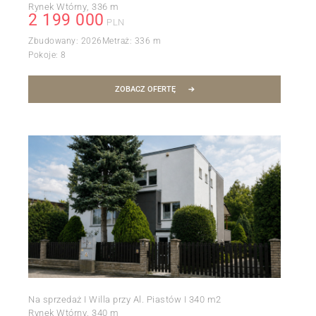
Rynek Wtórny
336 m
2 199 000
PLN
Zbudowany:
2026
Metraż:
336 m
Pokoje:
8
ZOBACZ OFERTĘ
Na sprzedaż I Willa przy Al. Piastów I 340 m2
Rynek Wtórny
340 m