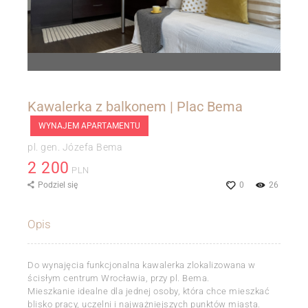
Kawalerka z balkonem | Plac Bema
WYNAJEM APARTAMENTU
pl. gen. Józefa Bema
2 200
PLN
Podziel się
0
26
Opis
Do wynajęcia funkcjonalna kawalerka zlokalizowana w
ścisłym centrum Wrocławia, przy pl. Bema.
Mieszkanie idealne dla jednej osoby, która chce mieszkać
blisko pracy, uczelni i najważniejszych punktów miasta.