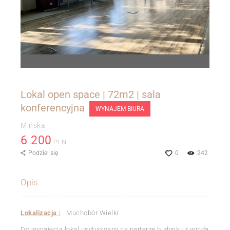
Lokal open space | 72m2 | sala
konferencyjna
WYNAJEM BIURA
Mińska
6 200
PLN
Podziel się
0
242
Opis
Lokalizacja :
Muchobór Wielki
Do wynajęcia lokal usytuowany na parterze budynku z windą