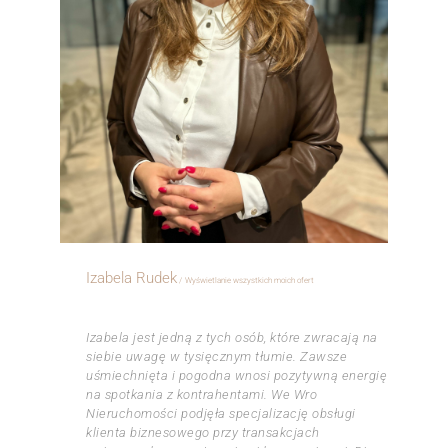
Izabela Rudek
Wyświetlanie wszystkich moich ofert
⠀
Izabela jest jedną z tych osób, które zwracają na
siebie uwagę w tysięcznym tłumie. Zawsze
uśmiechnięta i pogodna wnosi pozytywną energię
na spotkania z kontrahentami. We Wro
Nieruchomości podjęła specjalizację obsługi
klienta biznesowego przy transakcjach