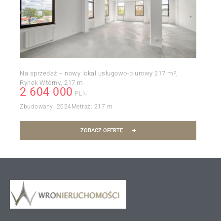
Na sprzedaż – nowy lokal usługowo-biurowy 217 m²,
Rynek Wtórny
217 m
2 604 000
PLN
Zbudowany:
2024
Metraż:
217 m
ZOBACZ OFERTĘ