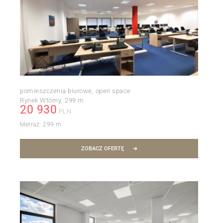
pomieszczenia biurowe, open space
Rynek Wtórny
299 m
20 930
PLN
Metraż:
299 m
ZOBACZ OFERTĘ