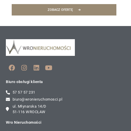
ZOBACZ OFERTĘ
Biuro obsługi klienta
57 57 57 231
biuro@wronieruchomosci.pl
ul. Młynarska 14/D
51-116 WROCŁAW
Wro Nieruchomości