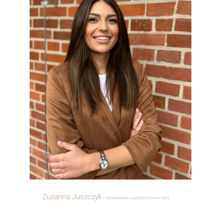
Zuzanna Juszczyk
Wyświetlanie wszystkich moich ofert
ㅤㅤㅤㅤ