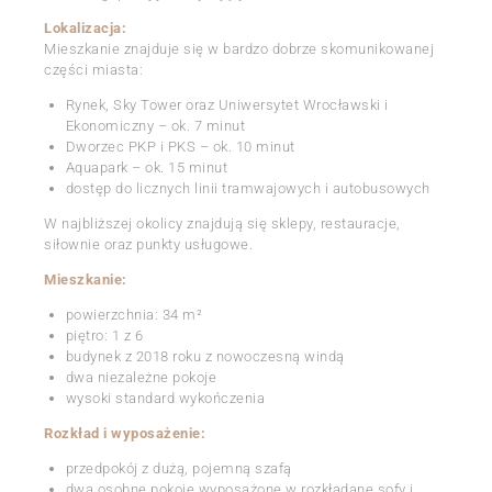
Lokalizacja:
Mieszkanie znajduje się w bardzo dobrze skomunikowanej
części miasta:
Rynek, Sky Tower oraz Uniwersytet Wrocławski i
Ekonomiczny – ok. 7 minut
Dworzec PKP i PKS – ok. 10 minut
Aquapark – ok. 15 minut
dostęp do licznych linii tramwajowych i autobusowych
W najbliższej okolicy znajdują się sklepy, restauracje,
siłownie oraz punkty usługowe.
Mieszkanie:
powierzchnia: 34 m²
piętro: 1 z 6
budynek z 2018 roku z nowoczesną windą
dwa niezależne pokoje
wysoki standard wykończenia
Rozkład i wyposażenie:
przedpokój z dużą, pojemną szafą
dwa osobne pokoje wyposażone w rozkładane sofy i