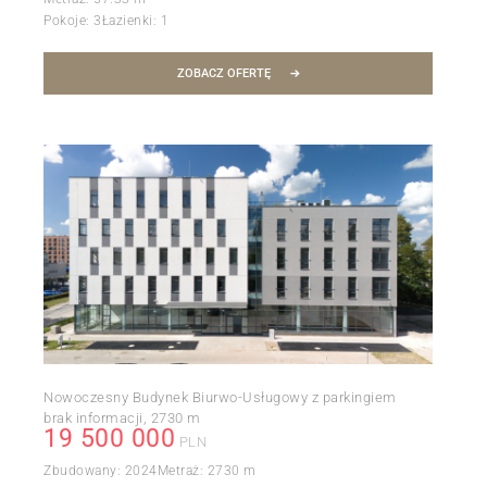
Pokoje:
3
Łazienki:
1
ZOBACZ OFERTĘ
Nowoczesny Budynek Biurwo-Usługowy z parkingiem
brak informacji
2730 m
19 500 000
PLN
Zbudowany:
2024
Metraż:
2730 m