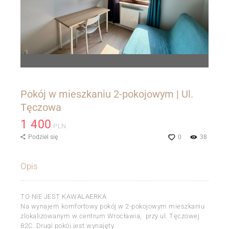
Pokój w mieszkaniu 2-pokojowym | Ul.
Tęczowa
1 400
PLN
Podziel się
0
38
Opis
TO NIE JEST KAWALAERKA
Na wynajem komfortowy pokój w 2-pokojowym mieszkaniu
zlokalizowanym w centrum Wrocławia, przy ul. Tęczowej
82C. Drugi pokój jest wynajęty.