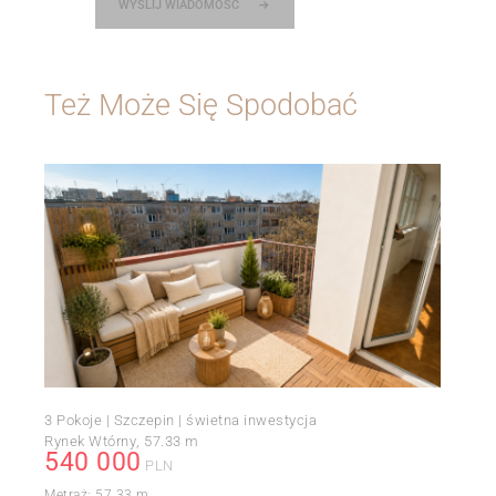
WYŚLIJ WIADOMOŚĆ
Też Może Się Spodobać
3 Pokoje | Szczepin | świetna inwestycja
Rynek Wtórny
57.33 m
540 000
PLN
Metraż:
57.33 m