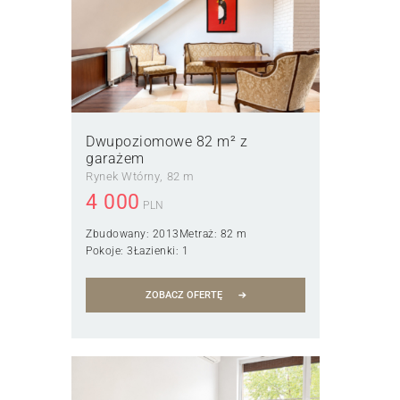
Dwupoziomowe 82 m² z
garażem
Rynek Wtórny
82 m
4 000
PLN
Zbudowany:
2013
Metraż:
82 m
Pokoje:
3
Łazienki:
1
ZOBACZ OFERTĘ