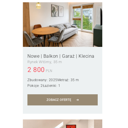
Nowe | Balkon | Garaż | Klecina
Rynek Wtórny
35 m
2 800
PLN
Zbudowany:
2025
Metraż:
35 m
Pokoje:
2
Łazienki:
1
ZOBACZ OFERTĘ