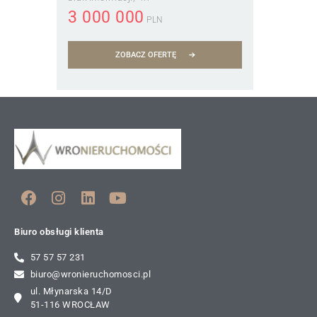
3 000 000
PLN
ZOBACZ OFERTĘ
Biuro obsługi klienta
57 57 57 231
biuro@wronieruchomosci.pl
ul. Młynarska 14/D
51-116 WROCŁAW