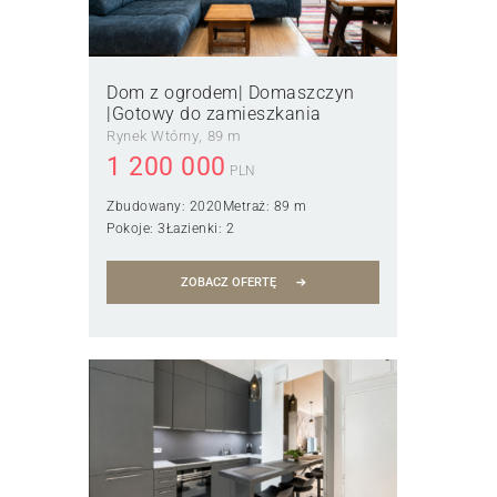
Dom z ogrodem| Domaszczyn
|Gotowy do zamieszkania
Rynek Wtórny
89 m
1 200 000
PLN
Zbudowany:
2020
Metraż:
89 m
Pokoje:
3
Łazienki:
2
ZOBACZ OFERTĘ