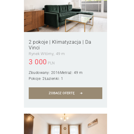
2 pokoje | Klimatyzacja | Da
Vinci
Rynek Wtórny
49 m
3 000
PLN
Zbudowany:
2016
Metraż:
49 m
Pokoje:
2
Łazienki:
1
ZOBACZ OFERTĘ