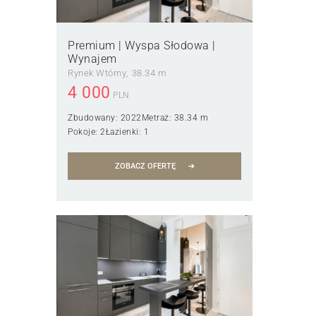
Premium | Wyspa Słodowa |
Wynajem
Rynek Wtórny
38.34 m
4 000
PLN
Zbudowany:
2022
Metraż:
38.34 m
Pokoje:
2
Łazienki:
1
ZOBACZ OFERTĘ