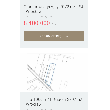
Grunt inwestycyjny 7072 m² | SJ
| Wrocław
brak informacji
m
8 400 000
PLN
ZOBACZ OFERTĘ
Hala 1000 m² | Działka 3797m2
| Wrocław
brak informacji
m