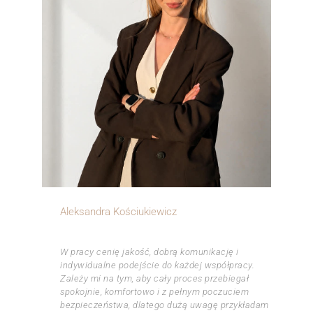
Aleksandra Kościukiewicz
ㅤㅤㅤㅤ
W pracy cenię jakość, dobrą komunikację i
indywidualne podejście do każdej współpracy.
Zależy mi na tym, aby cały proces przebiegał
spokojnie, komfortowo i z pełnym poczuciem
bezpieczeństwa, dlatego dużą uwagę przykładam