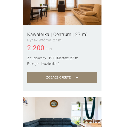
Kawalerka | Centrum | 27 m²
Rynek Wtórny
27 m
2 200
PLN
Zbudowany:
1910
Metraż:
27 m
Pokoje:
1
Łazienki:
1
ZOBACZ OFERTĘ