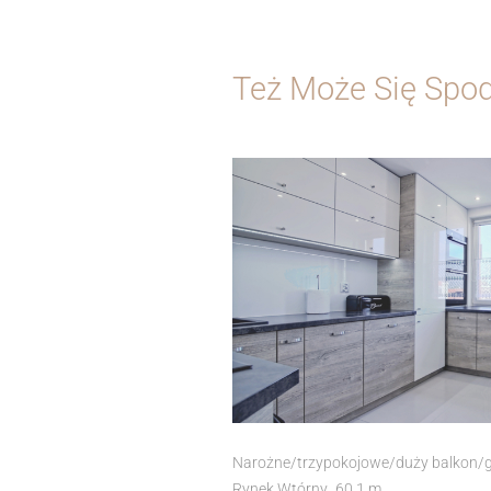
Też Może Się Spo
Narożne/trzypokojowe/duży balkon/g
Rynek Wtórny
60.1 m