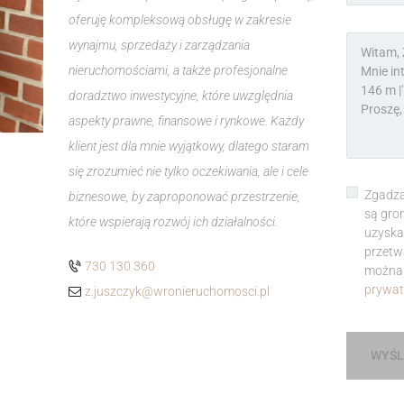
oferuję kompleksową obsługę w zakresie
wynajmu, sprzedaży i zarządzania
nieruchomościami, a także profesjonalne
doradztwo inwestycyjne, które uwzględnia
aspekty prawne, finansowe i rynkowe. Każdy
klient jest dla mnie wyjątkowy, dlatego staram
się zrozumieć nie tylko oczekiwania, ale i cele
Zgadza
biznesowe, by zaproponować przestrzenie,
są gro
które wspierają rozwój ich działalności.
uzyska
przetw
730 130 360
można 
prywat
z.juszczyk@wronieruchomosci.pl
WYŚL