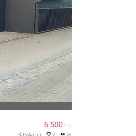
6 500
PLN
Podziel się
0
69