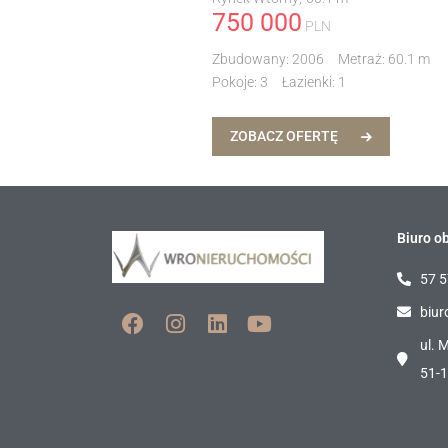
750 000
PLN
Zbudowany:
2006
Metraż:
60.1 m
Pokoje:
3
Łazienki:
1
ZOBACZ OFERTĘ
Biuro ob
57 5
biur
ul. 
51-