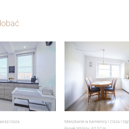
dobać
araż/cisza
Mieszkanie w kamienicy I Cisza I Og
Rynek Wtórny
62.57 m