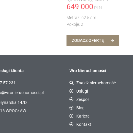
649 000
PLN
Metraż:
62.57 m
Pokoje:
2
ZOBACZ OFERTĘ
sługi klienta
Wro Nieruchomości
7 57 231
Znajdź nieruchomość
Usługi
o@wronieruchomosci.pl
Zespół
Młynarska 14/D
Blog
116 WROCŁAW
Kariera
Kontakt