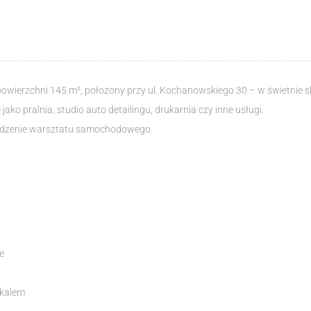
wierzchni 145 m², położony przy ul. Kochanowskiego 30 – w świetnie 
ko pralnia, studio auto detailingu, drukarnia czy inne usługi.
wadzenie warsztatu samochodowego.
e
okalem