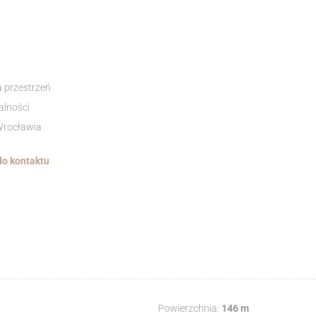
a przestrzeń
alności
 Wrocławia
do kontaktu
Powierzchnia:
146 m