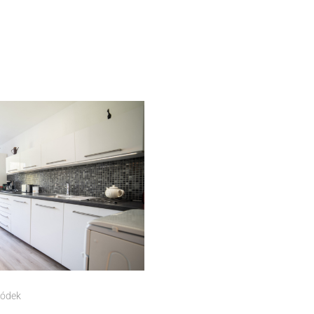
ródek