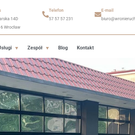
s
Telefon
E-mail
arska 14D
57 57 57 231
biuro@wronieruch
16 Wrocław
Usługi
Zespół
Blog
Kontakt